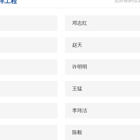
洋工程
您所在的位
邓志红
赵天
许明明
王猛
李玮洁
陈毅