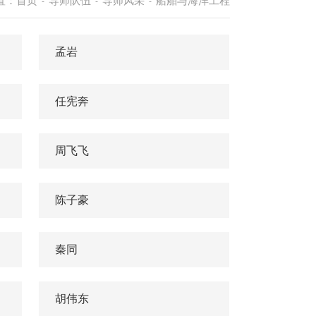
置：
首页
导师队伍
导师风采
船舶与海洋工程
-
-
-
孟岩
任宪奔
周飞飞
陈子豪
秦同
胡伟东