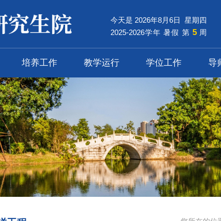
今天是
2026
年
8
月
6
日
星期四
5
2025-2026学年 暑假
第
周
培养工作
教学运行
学位工作
导