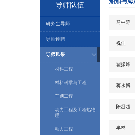
船舶与海
导师队伍
马中静
研究生导师
导师评聘
祝佳
导师风采
翟振峰
材料工程
材料科学与工程
蒋永博
车辆工程
陈赶超
动力工程及工程热物
理
牟林
动力工程