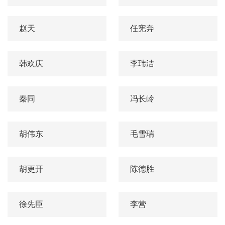
赵天
任宪奔
韩欢庆
李玮洁
秦同
冯长岭
胡伟东
毛雪瑞
胡更开
陈德胜
徐先臣
李营