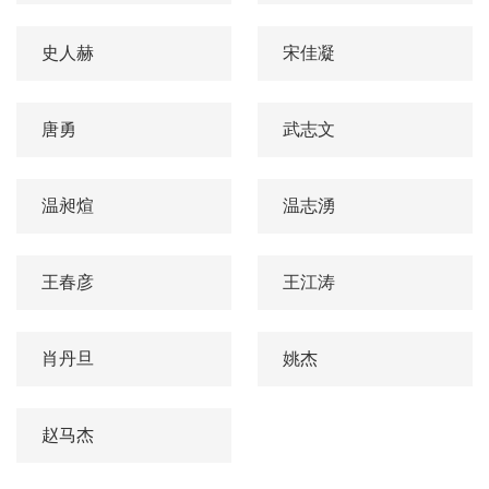
史人赫
宋佳凝
唐勇
武志文
温昶煊
温志湧
王春彦
王江涛
肖丹旦
姚杰
赵马杰