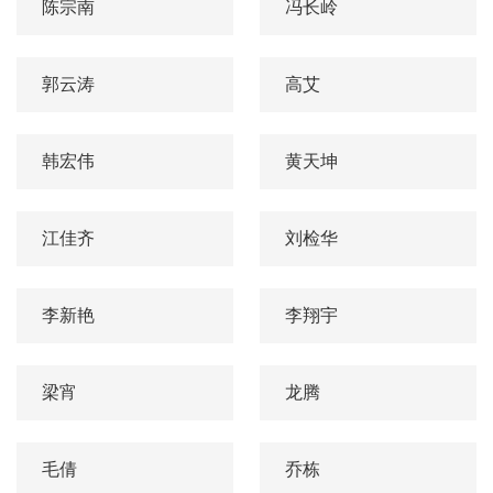
陈宗南
冯长岭
郭云涛
高艾
韩宏伟
黄天坤
江佳齐
刘检华
李新艳
李翔宇
梁宵
龙腾
毛倩
乔栋